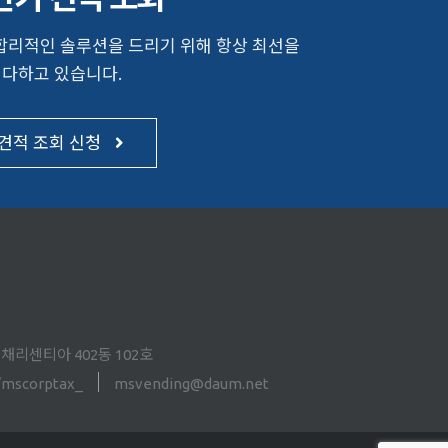
합리적인 솔루션을 드리기 위해 항상 최선을
다하고 있습니다.
견적 조회 신청
늘채리센티아 402동 102호
m/mscorptax_
msvending@daum.net