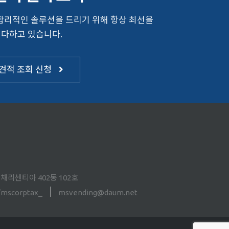
합리적인 솔루션을 드리기 위해 항상 최선을
다하고 있습니다.
견적 조회 신청
늘채리센티아 402동 102호
m/mscorptax_
msvending@daum.net