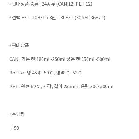
​ 판매상품 종류 : 24종류 (CAN:12, PET:12)
*
​ 선택 B/T : 10B/T x 3단 = 30B/T (30SEL:36B/T)
*
​ 판매상품
*
CAN : 가는 캔:180ml~250ml 굵은 캔:250ml~500ml
Bottle : 병 45￠~50￠, 병48￠~53￠
PET : 원형 69￠, 사각, 길이 235mm 용량:300~500ml
​ 수납량
*
￠53